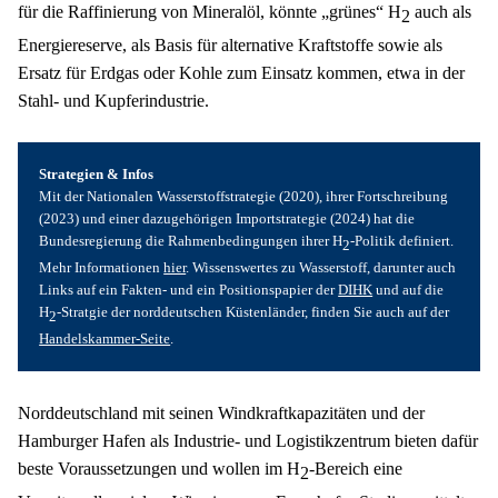
für die Raffinierung von Mineralöl, könnte „grünes“ H
 auch als 
2
Energiereserve, als Basis für alternative Kraftstoffe sowie als 
Ersatz für Erdgas oder Kohle zum Einsatz kommen, etwa in der 
Stahl- und Kupferindustrie.
Strategien & Infos
Mit der Nationalen Wasserstoffstrategie (2020), ihrer Fortschreibung 
(2023) und einer dazugehörigen Importstrategie (2024) hat die 
Bundesregierung die Rahmenbedingungen ihrer H
-Politik definiert. 
2
Mehr Informationen 
hier
. Wissenswertes zu Wasserstoff, darunter auch 
Links auf ein Fakten- und ein Positionspapier der 
DIHK
 und auf die 
H
-Stratgie der norddeutschen Küstenländer, finden Sie auch auf der 
2
Handelskammer-Seite
.
Norddeutschland mit seinen Windkraftkapazitäten und der 
Hamburger Hafen als Industrie- und Logistikzentrum bieten dafür 
beste Voraussetzungen und wollen im H
-Bereich eine 
2