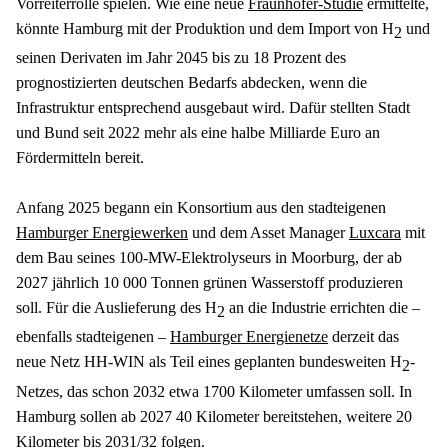
Vorreiterrolle spielen. Wie eine neue 
Fraunhofer-Studie
 ermittelte, 
könnte Hamburg mit der Produktion und dem Import von H
 und 
2
seinen Derivaten im Jahr 2045 bis zu 18 Prozent des 
prognostizierten deutschen Bedarfs abdecken, wenn die 
Infrastruktur entsprechend ausgebaut wird. Dafür stellten Stadt 
und Bund seit 2022 mehr als eine halbe Milliarde Euro an 
Fördermitteln bereit.
Anfang 2025 begann ein Konsortium aus den stadteigenen 
Hamburger Energiewerken
 und dem Asset Manager 
Luxcara
 mit 
dem Bau seines 100-MW-Elektrolyseurs in Moorburg, der ab 
2027 jährlich 10 000 Tonnen grünen Wasserstoff produzieren 
soll. Für die Auslieferung des H
 an die Industrie errichten die – 
2
ebenfalls stadteigenen – 
Hamburger Energienetze
 derzeit das 
neue Netz HH-WIN als Teil eines geplanten bundesweiten H
-
2
Netzes, das schon 2032 etwa 1700 Kilometer umfassen soll. In 
Hamburg sollen ab 2027 40 Kilometer bereitstehen, weitere 20 
Kilometer bis 2031/32 folgen.