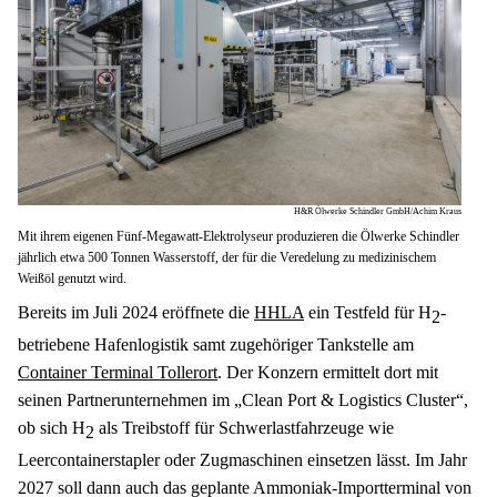
H&R Ölwerke Schindler GmbH/Achim Kraus
Mit ihrem eigenen Fünf-Megawatt-Elektrolyseur produzieren die Ölwerke Schindler
jährlich etwa 500 Tonnen Wasserstoff, der für die Veredelung zu medizinischem
Weißöl genutzt wird.
Bereits im Juli 2024 eröffnete die 
HHLA
 ein Testfeld für H
-
2
betriebene Hafenlogistik samt zugehöriger Tankstelle am 
Container Terminal Tollerort
. Der Konzern ermittelt dort mit 
seinen Partnerunternehmen im „Clean Port & Logistics Cluster“, 
ob sich H
 als Treibstoff für Schwerlastfahrzeuge wie 
2
Leercontainerstapler oder Zugmaschinen einsetzen lässt. Im Jahr 
2027 soll dann auch das geplante Ammoniak-Importterminal von 