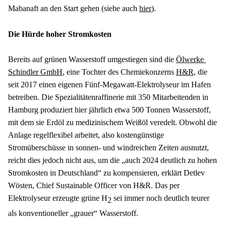
Mabanaft an den Start gehen (siehe auch 
hier
).
Die Hürde hoher Stromkosten
Bereits auf grünen Wasserstoff umgestiegen sind die 
Ölwerke 
Schindler GmbH
, eine Tochter des Chemiekonzerns 
H&R
, die 
seit 2017 einen eigenen Fünf-Megawatt-Elektrolyseur im Hafen 
betreiben. Die Spezialitätenraffinerie mit 350 Mitarbeitenden in 
Hamburg produziert hier jährlich etwa 500 Tonnen Wasserstoff, 
mit dem sie Erdöl zu medizinischem Weißöl veredelt. Obwohl die 
Anlage regelflexibel arbeitet, also kostengünstige 
Stromüberschüsse in sonnen- und windreichen Zeiten ausnutzt, 
reicht dies jedoch nicht aus, um die „auch 2024 deutlich zu hohen 
Stromkosten in Deutschland“ zu kompensieren, erklärt Detlev 
Wösten, Chief Sustainable Officer von H&R. Das per 
Elektrolyseur erzeugte grüne H
 sei immer noch deutlich teurer 
2
als konventioneller „grauer“ Wasserstoff.