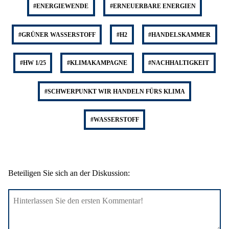
#ENERGIEWENDE
#ERNEUERBARE ENERGIEN
#GRÜNER WASSERSTOFF
#H2
#HANDELSKAMMER
#HW 1/25
#KLIMAKAMPAGNE
#NACHHALTIGKEIT
#SCHWERPUNKT WIR HANDELN FÜRS KLIMA
#WASSERSTOFF
Beteiligen Sie sich an der Diskussion: