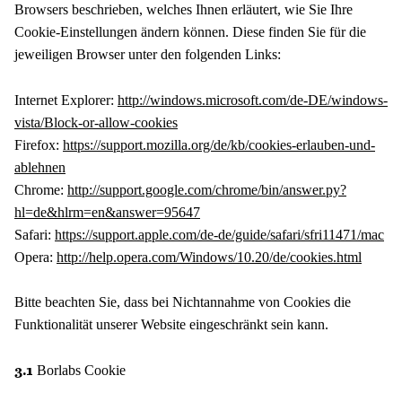
Browsers beschrieben, welches Ihnen erläutert, wie Sie Ihre
Cookie-Einstellungen ändern können. Diese finden Sie für die
jeweiligen Browser unter den folgenden Links:
Internet Explorer:
http://windows.microsoft.com/de-DE/windows-
vista/Block-or-allow-cookies
Firefox:
https://support.mozilla.org/de/kb/cookies-erlauben-und-
ablehnen
Chrome:
http://support.google.com/chrome/bin/answer.py?
hl=de&hlrm=en&answer=95647
Safari:
https://support.apple.com/de-de/guide/safari/sfri11471/mac
Opera:
http://help.opera.com/Windows/10.20/de/cookies.html
Bitte beachten Sie, dass bei Nichtannahme von Cookies die
Funktionalität unserer Website eingeschränkt sein kann.
Borlabs Cookie
3.1