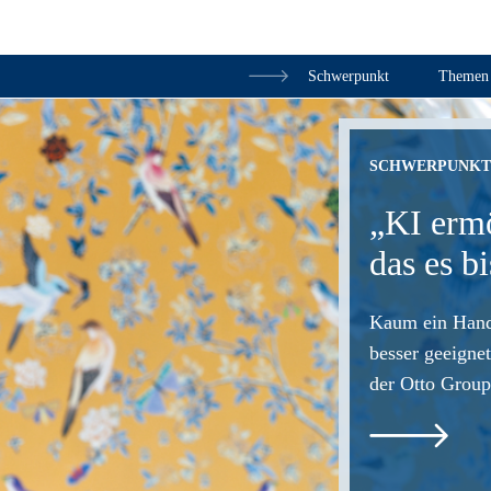
Schwerpunkt
Themen
ft
Zum Inhalt springen
SCHWERPUNK
„KI ermö
das es b
Kaum ein Hande
besser geeigne
der Otto Group