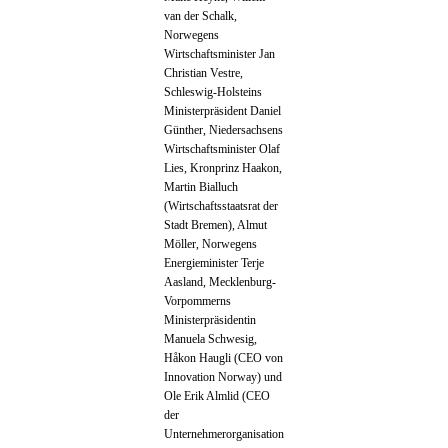
van der Schalk,
Norwegens
Wirtschaftsminister Jan
Christian Vestre,
Schleswig-Holsteins
Ministerpräsident Daniel
Günther, Niedersachsens
Wirtschaftsminister Olaf
Lies, Kronprinz Haakon,
Martin Bialluch
(Wirtschaftsstaatsrat der
Stadt Bremen), Almut
Möller, Norwegens
Energieminister Terje
Aasland, Mecklenburg-
Vorpommerns
Ministerpräsidentin
Manuela Schwesig,
Håkon Haugli (CEO von
Innovation Norway) und
Ole Erik Almlid (CEO
der
Unternehmerorganisation