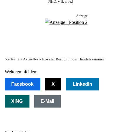
NHO, v. li. n. re.)
Startseite
»
Aktuelles
»
Royaler Besuch in der Handelskammer
Weiterempfehlen:
Facebook
X
LinkedIn
XING
E-Mail