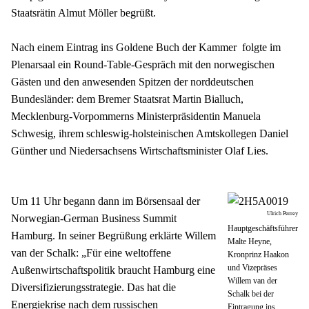
Staatsrätin Almut Möller begrüßt.
Nach einem Eintrag ins Goldene Buch der Kammer  folgte im 
Plenarsaal ein Round-Table-Gespräch mit den norwegischen 
Gästen und den anwesenden Spitzen der norddeutschen 
Bundesländer: dem Bremer Staatsrat Martin Bialluch, 
Mecklenburg-Vorpommerns Ministerpräsidentin Manuela 
Schwesig, ihrem schleswig-holsteinischen Amtskollegen Daniel 
Günther und Niedersachsens Wirtschaftsminister Olaf Lies.
Um 11 Uhr begann dann im Börsensaal der 
Ulrich Perrey
Norwegian-German Business Summit 
Hauptgeschäftsführer
Hamburg. In seiner Begrüßung erklärte Willem 
Malte Heyne,
van der Schalk: „Für eine weltoffene 
Kronprinz Haakon
und Vizepräses
Außenwirtschaftspolitik braucht Hamburg eine 
Willem van der
Diversifizierungsstrategie. Das hat die 
Schalk bei der
Energiekrise nach dem russischen 
Eintragung ins