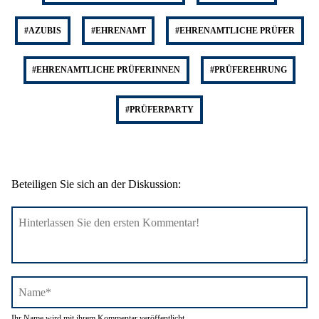
#AZUBIS
#EHRENAMT
#EHRENAMTLICHE PRÜFER
#EHRENAMTLICHE PRÜFERINNEN
#PRÜFEREHRUNG
#PRÜFERPARTY
Beteiligen Sie sich an der Diskussion:
Name*
Ihr Name wird mit ihrem Kommentar veröffentlicht.