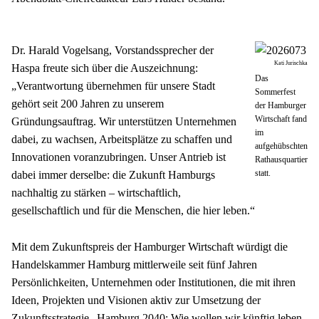
Dr. Harald Vogelsang, Vorstandssprecher der 
Kati Jurischka
Haspa freute sich über die Auszeichnung: 
Das
„Verantwortung übernehmen für unsere Stadt 
Sommerfest
gehört seit 200 Jahren zu unserem 
der Hamburger
Wirtschaft fand
Gründungsauftrag. Wir unterstützen Unternehmen 
im
dabei, zu wachsen, Arbeitsplätze zu schaffen und 
aufgehübschten
Innovationen voranzubringen. Unser Antrieb ist 
Rathausquartier
statt.
dabei immer derselbe: die Zukunft Hamburgs 
nachhaltig zu stärken – wirtschaftlich, 
gesellschaftlich und für die Menschen, die hier leben.“
Mit dem Zukunftspreis der Hamburger Wirtschaft würdigt die 
Handelskammer Hamburg mittlerweile seit fünf Jahren 
Persönlichkeiten, Unternehmen oder Institutionen, die mit ihren 
Ideen, Projekten und Visionen aktiv zur Umsetzung der 
Zukunftsstrategie „Hamburg 2040: Wie wollen wir künftig leben 