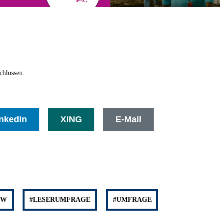
chlossen.
nkedIn
XING
E-Mail
HW
#LESERUMFRAGE
#UMFRAGE