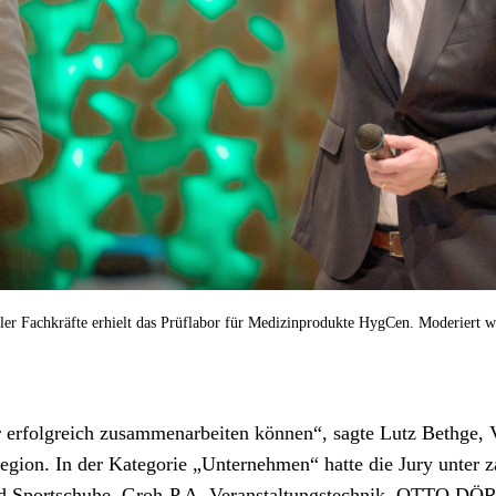
ler Fachkräfte erhielt das Prüflabor für Medizinprodukte HygCen. Moderiert w
 erfolgreich zusammenarbeiten können“, sagte Lutz Bethge, V
ion. In der Kategorie „Unternehmen“ hatte die Jury unter za
und Sportschuhe, Groh-P.A. Veranstaltungstechnik, OTTO D