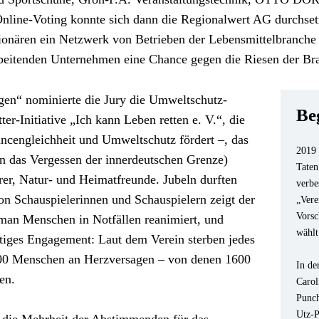
line-Voting konnte sich dann die Regionalwert AG durchsetz
onären ein Netzwerk von Betrieben der Lebensmittelbranche 
beitenden Unternehmen eine Chance gegen die Riesen der Br
ngen“ nominierte die Jury die Umweltschutz-
Be
er-Initiative „Ich kann Leben retten e. V.“, die 
ncengleichheit und Umweltschutz fördert –, das 
2019 
n das Vergessen der innerdeutschen Grenze) 
Taten
r, Natur- und Heimatfreunde. Jubeln durften 
verbe
on Schauspielerinnen und Schauspielern zeigt der 
„Vere
Vorsc
man Menschen in Notfällen reanimiert, und 
wählt
tiges Engagement: Laut dem Verein sterben jedes 
000 Menschen an Herzversagen – von denen 1600 
In de
en.
Carol
Punch
Utz-P