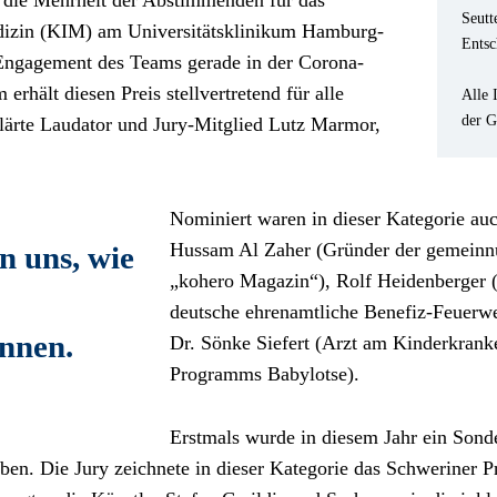
 die Mehrheit der Abstimmenden für das 
Seutt
edizin (KIM) am Universitätsklinikum Hamburg-
Entsc
ngagement des Teams gerade in der Corona-
ält diesen Preis stellvertretend für alle 
Alle 
der G
lärte Laudator und Jury-Mitglied Lutz Marmor, 
Nominiert waren in dieser Kategorie auc
Hussam Al Zaher (Gründer der gemeinnü
 uns, wie 
„kohero Magazin“), Rolf Heidenberger (d
deutsche ehrenamtliche Benefiz-Feuerweh
nnen.
Dr. Sönke Siefert (Arzt am Kinderkranke
Programms Babylotse).
Erstmals wurde in diesem Jahr ein Sonde
eben. Die Jury zeichnete in dieser Kategorie das Schweriner 