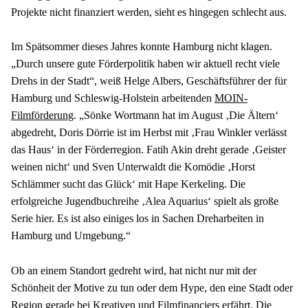
Projekte nicht finanziert werden, sieht es hingegen schlecht aus.
Im Spätsommer dieses Jahres konnte Hamburg nicht klagen. 
„Durch unsere gute Förderpolitik haben wir aktuell recht viele 
Drehs in der Stadt“, weiß Helge Albers, Geschäftsführer der für 
Hamburg und Schleswig-Holstein arbeitenden 
MOIN-
Filmförderung
. „Sönke Wortmann hat im August ‚Die Ältern‘ 
abgedreht, Doris Dörrie ist im Herbst mit ‚Frau Winkler verlässt 
das Haus‘ in der Förderregion. Fatih Akin dreht gerade ‚Geister 
weinen nicht‘ und Sven Unterwaldt die Komödie ‚Horst 
Schlämmer sucht das Glück‘ mit Hape Kerkeling. Die 
erfolgreiche Jugendbuchreihe ‚Alea Aquarius‘ spielt als große 
Serie hier. Es ist also einiges los in Sachen Dreharbeiten in 
Hamburg und Umgebung.“
Ob an einem Standort gedreht wird, hat nicht nur mit der 
Schönheit der Motive zu tun oder dem Hype, den eine Stadt oder 
Region gerade bei Kreativen und Filmfinanciers erfährt. Die 