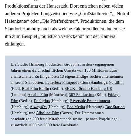
Produktionsfirma der Hansestadt. Dort entstehen neben vielen 
anderen Projekten Langzeitserien wie „Großstadtrevier“, „Notruf 
Hafenkante“ oder „Die Pfefferkörner“. Produktionen, die dem 
Standort Hamburg auch als weiche Faktoren dienen, indem sie 
ihn zum Beispiel „touristisch verlockend“ mit der Kamera 
einfangen.
Die 
Studio Hamburg Production Group
 hat in den vergangenen 
Jahren einen durchschnittlichen Umsatz von 150 Millionen Euro 
erwirtschaftet. Zu ihr gehören 13 eigenständige Tochterunternehmen 
an sechs Standorten: 
Letterbox Filmproduktion
 (Hamburg), 
Nordfilm
(Kiel), 
Real Film Berlin
 (Berlin), 
SHUK – Studio Hamburg UK
(London), 
Amalia Film
 (München), 
307 Production
 (Köln), 
Friday 
Film
 (Berlin), 
Doclights
 (Hamburg), 
Riverside Entertainment
(Hamburg), 
AlwaysOn
 (Hamburg), 
Eco Media
 (Hamburg), 
Doc.Station
(Hamburg) und 
Albolina Film
 (Bozen). Die Unternehmen 
beschäftigen 200 feste Mitarbeitende sowie – je nach Projektlage – 
zusätzlich 1000 bis 2000 freie Fachkräfte.