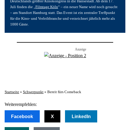
Deutschlands größter Kinokongress in die Hansestadt. Ab dem 17. 
Juli finden die „
Filmtage Köln
“ – ein neuer Name wird noch gesucht 
– am Standort Hamburg statt. Das Event ist ein zentraler Treffpunkt 
für die Kino- und Verleihbranche und verzeichnet jährlich mehr als 
1000 Gäste.
Startseite
»
Schwerpunkt
»
Bereit fürs Comeback
Weiterempfehlen:
Facebook
X
LinkedIn