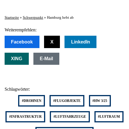
Startseite
»
Schwerpunkt
»
Hamburg hebt ab
Weiterempfehlen:
Facebook
X
LinkedIn
XING
E-Mail
Schlagwörter:
#DROHNEN
#FLUGOBJEKTE
#HW 3/25
#INFRASTRUKTUR
#LUFTFAHRZEUGE
#LUFTRAUM