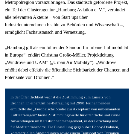
Metropolregion voranzubringen. Das städtisch geförderte Projekt, 
ein Teil der Clusteragentur „
Hamburg Aviation e. V.
“, verbindet 
alle relevanten Akteure – von Start-ups über 
Industrieunternehmen bis hin zu Behörden und Wissenschaft –, 
ermöglicht Fachaustausch und Vernetzung.
„Hamburg gilt als ein führender Standort für urbane Luftmobilität 
in Europa“, erklärt Christina Große-Möller, Projektleitung 
„Windrove und UAM“ („Urban Air Mobility“). „Windrove 
erhöht dabei effektiv die öffentliche Sichtbarkeit der Chancen und 
Potenziale von Drohnen.“
In der Öffentlichkeit wächst die Zustimmung zum Einsatz von 
Drohnen. In einer 
Online-Befragung
 mit 2998 Teilnehmenden 
ermittelte die „Europäische Studie zur Akzeptanz von unbemannten 
Luftfahrzeugen“ breite Zustimmungswerte für öffentliche und zivile 
Anwendungen im Katastrophenmanagement, in der Forschung und 
für Medizintransporte. Die Einstellung gegenüber Hobby-Drohnen, 
kommerziellen Anwendungen sowie einem Transport von Personen 