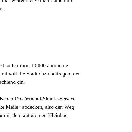
mmer weiter steigenden Zahlen im 
n.
30 sollen rund 10 000 autonome 
 will die Stadt dazu beitragen, den 
schland ein.
tischen On-Demand-Shuttle-Service 
te Meile“ abdecken, also den Weg 
 wiederum plant von 2024 an Testfahrten mit dem autonomen Kleinbus 