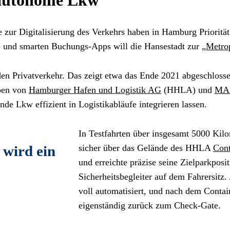
 autonome Lkw
e zur Digitalisierung des Verkehrs haben in Hamburg Prioritä
se und smarten Buchungs-Apps will die Hansestadt zur „
Metro
den Privatverkehr. Das zeigt etwa das Ende 2021 abgeschlosse
ben von 
Hamburger Hafen und Logistik AG
 (HHLA) und 
MAN
ende Lkw effizient in Logistikabläufe integrieren lassen.
In Testfahrten über insgesamt 5000 Kilo
sicher über das Gelände des HHLA 
Cont
wird ein 
und erreichte präzise seine Zielparkposi
Sicherheitsbegleiter auf dem Fahrersitz.
voll automatisiert, und nach dem Contai
eigenständig zurück zum Check-Gate. 