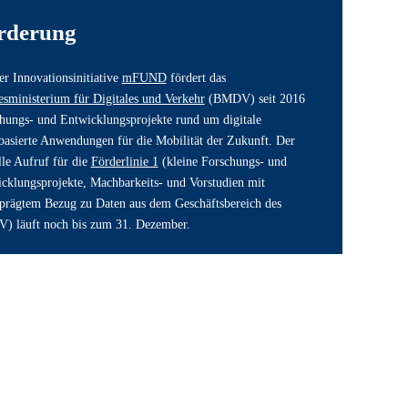
rderung
er Innovationsinitiative 
mFUND
 fördert das 
sministerium für Digitales und Verkehr
 (BMDV) seit 2016 
hungs- und Entwicklungsprojekte rund um digitale 
basierte Anwendungen für die Mobilität der Zukunft. Der 
lle Aufruf für die 
Förderlinie 1
 (kleine Forschungs- und 
cklungsprojekte, Machbarkeits- und Vorstudien mit 
prägtem Bezug zu Daten aus dem Geschäftsbereich des 
 läuft noch bis zum 31. Dezember.