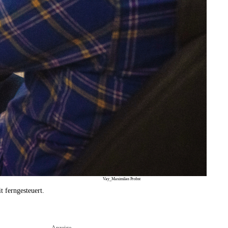
Vay_Maximilan Probst
 ferngesteuert.