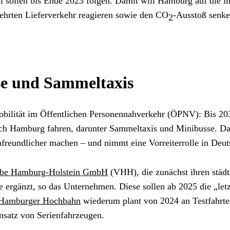
l sollen bis Ende 2023 folgen. Damit will Hamburg auf die i
hrten Lieferverkehr reagieren sowie den CO
-Ausstoß senke
2
e und Sammeltaxis
obilität im Öffentlichen Personennahverkehr (ÖPNV): Bis 20
h Hamburg fahren, darunter Sammeltaxis und Minibusse. Damit
afreundlicher machen – und nimmt eine Vorreiterrolle in Deut
iebe Hamburg-Holstein GmbH
 (VHH), die zunächst ihren städ
ergänzt, so das Unternehmen. Diese sollen ab 2025 die „letz
Hamburger Hochbahn
nsatz von Serienfahrzeugen.