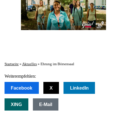
Startseite
»
Aktuelles
»
Ehrung im Börsensaal
Weiterempfehlen:
Facebook
X
LinkedIn
XING
E-Mail