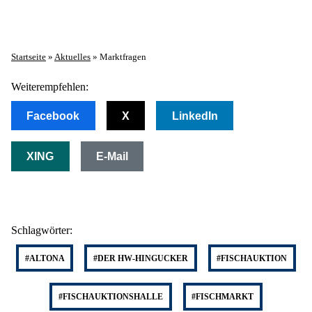
Startseite
»
Aktuelles
»
Marktfragen
Weiterempfehlen:
Facebook
X
LinkedIn
XING
E-Mail
Schlagwörter:
#ALTONA
#DER HW-HINGUCKER
#FISCHAUKTION
#FISCHAUKTIONSHALLE
#FISCHMARKT