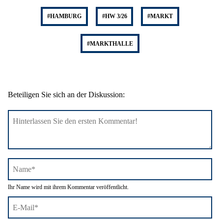
#HAMBURG
#HW 3/26
#MARKT
#MARKTHALLE
Beteiligen Sie sich an der Diskussion:
Name*
Ihr Name wird mit ihrem Kommentar veröffentlicht.