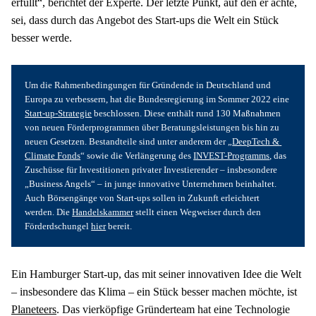
erfüllt“, berichtet der Experte. Der letzte Punkt, auf den er achte, 
sei, dass durch das Angebot des Start-ups die Welt ein Stück 
besser werde.
Um die Rahmenbedingungen für Gründende in Deutschland und 
Europa zu verbessern, hat die Bundesregierung im Sommer 2022 eine 
Start-up-Strategie
 beschlossen. Diese enthält rund 130 Maßnahmen 
von neuen Förderprogrammen über Beratungsleistungen bis hin zu 
neuen Gesetzen. Bestandteile sind unter anderem der „
DeepTech & 
Climate Fonds
“ sowie die Verlängerung des 
INVEST-Programms
, das 
Zuschüsse für Investitionen privater Investierender – insbesondere 
„Business Angels“ – in junge innovative Unternehmen beinhaltet. 
Auch Börsengänge von Start-ups sollen in Zukunft erleichtert 
werden. Die 
Handelskammer
 stellt einen Wegweiser durch den 
Förderdschungel 
hier
 bereit.
Ein Hamburger Start-up, das mit seiner innovativen Idee die Welt 
– insbesondere das Klima – ein Stück besser machen möchte, ist 
Planeteers
. Das vierköpfige Gründerteam hat eine Technologie 