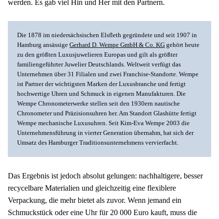
werden. Es gab viel Hin und Her mit den Partnern.
Die 1878 im niedersächsischen Elsfleth gegründete und seit 1907 in 
Hamburg ansässige 
Gerhard D. Wempe GmbH & Co. KG
 gehört heute 
zu den größten Luxusjuwelieren Europas und gilt als größter 
familiengeführter Juwelier Deutschlands. Weltweit verfügt das 
Unternehmen über 31 Filialen und zwei Franchise-Standorte. Wempe 
ist Partner der wichtigsten Marken der Luxusbranche und fertigt 
hochwertige Uhren und Schmuck in eigenen Manufakturen. Die 
Wempe Chronometerwerke stellen seit den 1930ern nautische 
Chronometer und Präzisionsuhren her. Am Standort Glashütte fertigt 
Wempe mechanische Luxusuhren. Seit Kim-Eva Wempe 2003 die 
Unternehmensführung in vierter Generation übernahm, hat sich der 
Umsatz des Hamburger Traditionsunternehmens vervierfacht.
Das Ergebnis ist jedoch absolut gelungen: nachhaltigere, besser 
recycelbare Materialien und gleichzeitig eine flexiblere 
Verpackung, die mehr bietet als zuvor. Wenn jemand ein 
Schmuckstück oder eine Uhr für 20 000 Euro kauft, muss die 