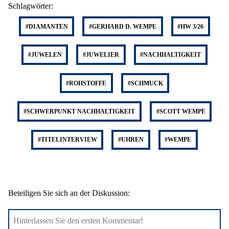
Schlagwörter:
#DIAMANTEN
#GERHARD D. WEMPE
#HW 3/26
#JUWELEN
#JUWELIER
#NACHHALTIGKEIT
#ROHSTOFFE
#SCHMUCK
#SCHWERPUNKT NACHHALTIGKEIT
#SCOTT WEMPE
#TITELINTERVIEW
#UHREN
#WEMPE
Beteiligen Sie sich an der Diskussion: