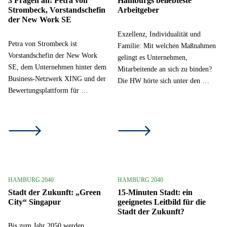
3 Fragen an: Petra von
Hamburgs beliebteste
Strombeck, Vorstandschefin
Arbeitgeber
der New Work SE
Exzellenz, Individualität und
Petra von Strombeck ist
Familie: Mit welchen Maßnahmen
Vorstandschefin der New Work
gelingt es Unternehmen,
SE, dem Unternehmen hinter dem
Mitarbeitende an sich zu binden?
Business-Netzwerk XING und der
Die HW hörte sich unter den …
Bewertungsplattform für …
HAMBURG 2040
HAMBURG 2040
Stadt der Zukunft: „Green
15-Minuten Stadt: ein
City“ Singapur
geeignetes Leitbild für die
Stadt der Zukunft?
Bis zum Jahr 2050 werden