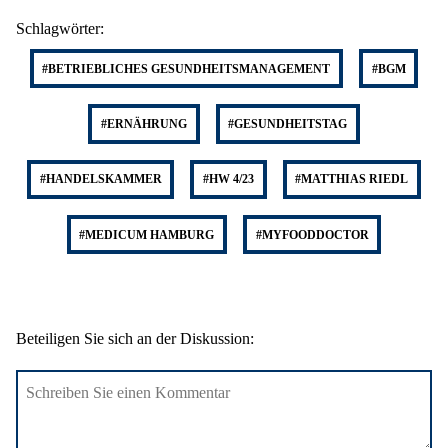
Schlagwörter:
#BETRIEBLICHES GESUNDHEITSMANAGEMENT
#BGM
#ERNÄHRUNG
#GESUNDHEITSTAG
#HANDELSKAMMER
#HW 4/23
#MATTHIAS RIEDL
#MEDICUM HAMBURG
#MYFOODDOCTOR
Beteiligen Sie sich an der Diskussion: