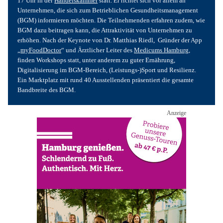
17 Uhr in der 
Handelskammer
 statt. Er richtet sich vor allem an 
Unternehmen, die sich zum Betrieblichen Gesundheitsmanagement 
(BGM) informieren möchten. Die Teilnehmenden erfahren zudem, wie 
BGM dazu beitragen kann, die Attraktivität von Unternehmen zu 
erhöhen. Nach der Keynote von Dr. Matthias Riedl,  Gründer der App 
„
myFoodDoctor
“ und Ärztlicher Leiter des 
Medicums Hamburg
, 
finden Workshops statt, unter anderem zu guter Ernährung, 
Digitalisierung im BGM-Bereich, (Leistungs-)Sport und Resilienz. 
Ein Marktplatz mit rund 40 Ausstellenden präsentiert die gesamte 
Bandbreite des BGM.