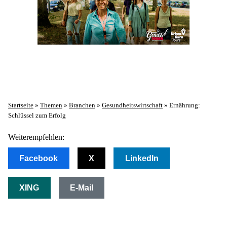
Startseite
»
Themen
»
Branchen
»
Gesundheitswirtschaft
»
Ernährung:
Schlüssel zum Erfolg
Weiterempfehlen:
Facebook
X
LinkedIn
XING
E-Mail