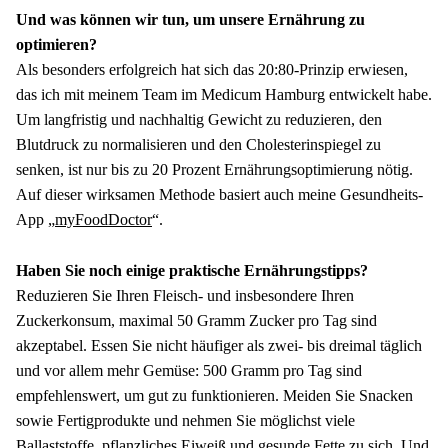
Und was können wir tun, um unsere Ernährung zu 
optimieren?
Als besonders erfolgreich hat sich das 20:80-Prinzip erwiesen, 
das ich mit meinem Team im Medicum Hamburg entwickelt habe. 
Um langfristig und nachhaltig Gewicht zu reduzieren, den 
Blutdruck zu normalisieren und den Cholesterinspiegel zu 
senken, ist nur bis zu 20 Prozent Ernährungsoptimierung nötig. 
Auf dieser wirksamen Methode basiert auch meine Gesundheits-
App „
myFoodDoctor
“.
Haben Sie noch einige praktische Ernährungstipps?
Reduzieren Sie Ihren Fleisch- und insbesondere Ihren 
Zuckerkonsum, maximal 50 Gramm Zucker pro Tag sind 
akzeptabel. Essen Sie nicht häufiger als zwei- bis dreimal täglich 
und vor allem mehr Gemüse: 500 Gramm pro Tag sind 
empfehlenswert, um gut zu funktionieren. Meiden Sie Snacken 
sowie Fertigprodukte und nehmen Sie möglichst viele 
Ballaststoffe, pflanzliches Eiweiß und gesunde Fette zu sich. Und 