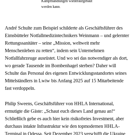
Kampfhandlungen wiederaufgebaut
werden kann.
André Schulte zum Beispiel schilderte als Geschäftsführer des 
Eimsbütteler Notfallmedizintechnikers Weinmann – und gelernter 
Rettungssanitäter – seine „Mission, weltweit mehr 
Menschenleben zu retten“, indem sein Unternehmen 
Notfallfahrzeuge ausrüstet. Und wo sei das notwendiger als dort, 
wo gerade Tausende im Bombenhagel sterben? Daher will 
Schulte das Personal des eigenen Entwicklungsstandortes seines 
Mittelständlers in Lwiw bis Anfang 2025 auf 15 Mitarbeitende 
fast verdoppeln.
Philip Sweens, Geschäftsführer von HHLA International, 
ermutigte die Gäste: „Schaut euch dieses Land genau an!“ 
Schließlich gebe es auch hier kein risikofreies Investment, aber 
durchaus intakte Infrastruktur wie den topmodernen HHLA-
Terminal in Odessa. Seit Dezember 2023 verschifft die Ukraine 