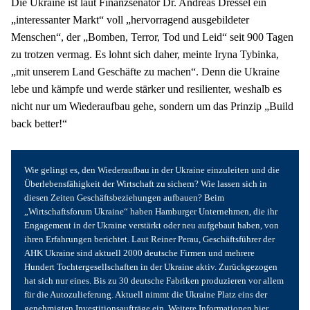
Die Ukraine ist laut Finanzsenator Dr. Andreas Dressel ein 
„interessanter Markt“ voll „hervorragend ausgebildeter 
Menschen“, der „Bomben, Terror, Tod und Leid“ seit 900 Tagen 
zu trotzen vermag. Es lohnt sich daher, meinte Iryna Tybinka, 
„mit unserem Land Geschäfte zu machen“. Denn die Ukraine 
lebe und kämpfe und werde stärker und resilienter, weshalb es 
nicht nur um Wiederaufbau gehe, sondern um das Prinzip „Build 
back better!“
Wie gelingt es, den Wiederaufbau in der Ukraine einzuleiten und die 
Überlebensfähigkeit der Wirtschaft zu sichern? Wie lassen sich in 
diesen Zeiten Geschäftsbeziehungen aufbauen? Beim 
„Wirtschaftsforum Ukraine“ haben Hamburger Unternehmen, die ihr 
Engagement in der Ukraine verstärkt oder neu aufgebaut haben, von 
ihren Erfahrungen berichtet. Laut Reiner Perau, Geschäftsführer der 
AHK Ukraine sind aktuell 2000 deutsche Firmen und mehrere 
Hundert Tochtergesellschaften in der Ukraine aktiv. Zurückgezogen 
hat sich nur eines. Bis zu 30 deutsche Fabriken produzieren vor allem 
für die Autozulieferung. Aktuell nimmt die Ukraine Platz eins der 
genehmigten Investitionsaufträge ein. Weitere Informationen 
hier
.