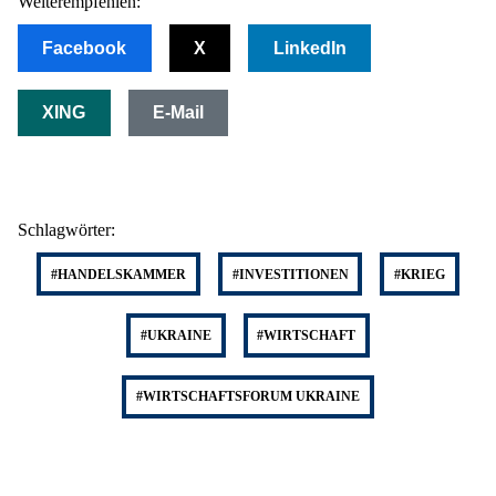
Weiterempfehlen:
Facebook
X
LinkedIn
XING
E-Mail
Schlagwörter:
#HANDELSKAMMER
#INVESTITIONEN
#KRIEG
#UKRAINE
#WIRTSCHAFT
#WIRTSCHAFTSFORUM UKRAINE