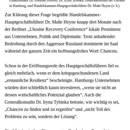
Finanzsenator Dr. Andreas Dressel, Dr. Iryna Tybinka, Generalkonsulin der Ukraine
in Hamburg, und Handelskammer-Hauptgeschäftsführer Dr. Malte Heyne (v. li.)
Zur Klärung dieser Frage begrüßte Handelskammer-
Hauptgeschäftsführer Dr. Malte Heyne knapp drei Monate nach 
der Berliner „Ukraine Recovery Conference“ lokale Prominenz 
aus Unternehmen, Politik und Diplomatie. Trotz anhaltender 
Bedrohung durch den Aggressor Russland dominierte im Saal 
während der ganzen Zeit ein hoffnungsfrohes Wort: Chancen.
Schon in der Eröffnungsrede des Hauptgeschäftsführers fiel es 
gleich mehrfach, wenn er dem kriegsgeschundenen Land 
„erstaunliche Resilienz“ bescheinigte. Hamburgs Unternehmen 
würden dort schließlich kaum investieren, „wenn sie nicht an 
dessen wirtschaftliches Potenzial glauben“. Auch die 
Generalkonsulin Dr. Iryna Tybinka betonte, wie wichtig es sei, 
„Chancen zu finden und zu ergreifen“ und „nicht Teil des 
Problems zu sein, sondern der Lösung“.