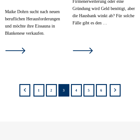
Firmenerweiterung oder eine
Gründung wird Geld benötigt, aber
Maike Dohrn sucht nach neuen
die Hausbank winkt ab? Für solche
beruflichen Herausforderungen
Fälle gibt es den …
und möchte ihre Eissauna in
Blankenese verkaufen.
zutück
weiter
1
2
3
4
5
6