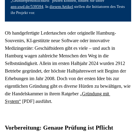
„Gründerpersönlichkeit“ prüfen können, finden Sie unter 
app.uwd.de/539594
. In 
diesem Artikel
 stellen die Initiatoren des Tests 
ihr Projekt vor.
Ob handgefertigte Ledertaschen oder originelle Hamburg-
Souvenirs, KI-gestützte neue Software oder innovative 
Medizingeräte: Geschäftsideen gibt es viele – und auch in 
Hamburg wagen zahlreiche Menschen den Weg in die 
Selbstständigkeit. Allein im ersten Halbjahr 2024 wurden 2912 
Betriebe gegründet, der höchste Halbjahreswert seit Beginn der 
Erhebungen im Jahr 2008. Doch von der ersten Idee bis zur 
eigentlichen Gründung gibt es diverse Hürden zu bewältigen, wie 
die Handelskammer in ihrem Ratgeber 
„Gründung mit 
System“
 [PDF] ausführt.
Vorbereitung: Genaue Prüfung ist Pflicht