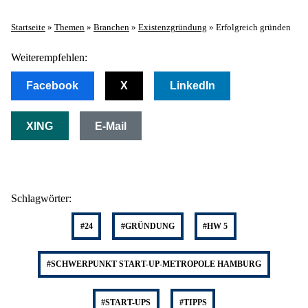
Startseite
»
Themen
»
Branchen
»
Existenzgründung
»
Erfolgreich gründen
Weiterempfehlen:
Facebook
X
LinkedIn
XING
E-Mail
Schlagwörter:
#24
#GRÜNDUNG
#HW 5
#SCHWERPUNKT START-UP-METROPOLE HAMBURG
#START-UPS
#TIPPS