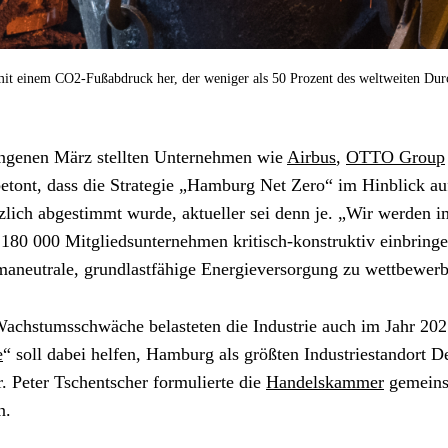
mit einem CO2-Fußabdruck her, der weniger als 50 Prozent des weltweiten Durch
genen März stellten Unternehmen wie 
Airbus
, 
OTTO Group
etont, dass die Strategie „Hamburg Net Zero“ im Hinblick a
rzlich abgestimmt wurde, aktueller sei denn je. „Wir werden
 180 000 Mitgliedsunternehmen kritisch-konstruktiv einbring
imaneutrale, grundlastfähige Energieversorgung zu wettbewerb
achstumsschwäche belasteten die Industrie auch im Jahr 202
e
“ soll dabei helfen, Hamburg als größten Industriestandort De
 Peter Tschentscher formulierte die 
Handelskammer
 gemein
n.