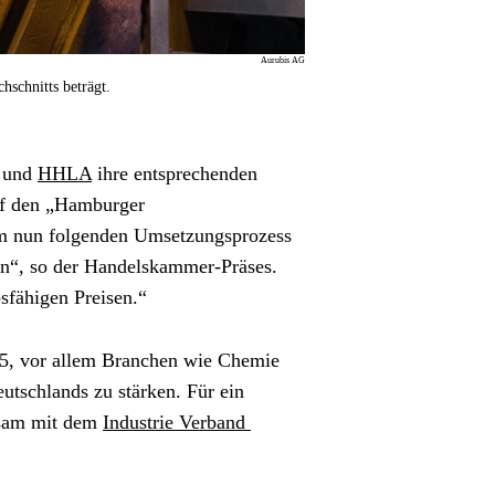
Aurubis AG
schnitts beträgt.
 und 
HHLA
 ihre entsprechenden 
uf den „Hamburger 
 im nun folgenden Umsetzungsprozess 
en“, so der Handelskammer-Präses. 
sfähigen Preisen.“
5, vor allem Branchen wie Chemie 
utschlands zu stärken. Für ein 
sam mit dem 
Industrie Verband 