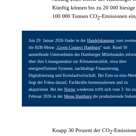
Künftig können bis zu 20 000 hiesige
100 000 Tonnen CO
-Emissionen ein
2
Am 29. Januar 2026 findet in der 
Handelskammer
 zum zweite
die B2B-Messe „
Green Connect Hamburg
“ statt. Rund 50 
ausstellende Unternehmen des Hamburger Mittelstandes inform
über ihre Lösungsansätze zur Klimaneutralität, etwa über 
energieeffiziente Systeme, nachhaltige Finanzierung, 
Digitalisierung und Kreislaufwirtschaft. Bei Eins-zu-eins-Meet
liegt der Fokus darauf, Fachkräfte kennenzulernen und zu 
akquirieren. Bei der 
Nortec
 wiederum trifft sich vom 3. bis zu
Februar 2026 in der 
Messe Hamburg
 die produzierende Industr
Knapp 30 Prozent der CO
-Emissione
2