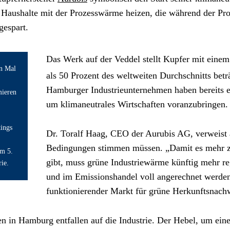
 Haushalte mit der Prozesswärme heizen, die während der Prod
gespart.
Das Werk auf der Veddel stellt Kupfer mit eine
n Mal 
als 50 Prozent des weltweiten Durchschnitts beträg
Hamburger Industrieunternehmen haben bereits e
ieren 
um klimaneutrales Wirtschaften voranzubringen.
ings 
Dr. Toralf Haag, CEO der Aurubis AG, verweist al
Bedingungen stimmen müssen. „Damit es mehr zuk
m 5. 
gibt, muss grüne Industriewärme künftig mehr re
ie.
und im Emissionshandel voll angerechnet werden“,
funktionierender Markt für grüne Herkunftsnach
n in Hamburg entfallen auf die Industrie. Der Hebel, um ein