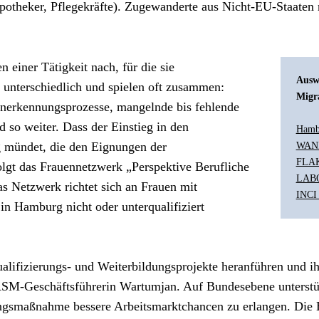
potheker, Pflegekräfte). Zugewanderte aus Nicht-EU-Staaten 
 einer Tätigkeit nach, für die sie 
Ausw
d unterschiedlich und spielen oft zusammen: 
Migr
nerkennungsprozesse, mangelnde bis fehlende 
 so weiter. Dass der Einstieg in den 
Hamb
g mündet, die den Eignungen der 
WANIT
FLAKS
lgt das Frauennetzwerk „Perspektive Berufliche 
LABO
Netzwerk richtet sich an Frauen mit 
INCI
in Hamburg nicht oder unterqualifiziert 
ualifizierungs- und Weiterbildungsprojekte heranführen und i
 ASM-Geschäftsführerin Wartumjan. Auf Bundesebene unterstü
ungsmaßnahme bessere Arbeitsmarktchancen zu erlangen. Die 