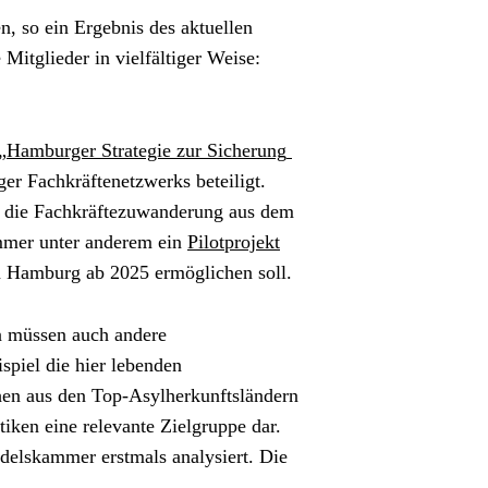
Mehr als jedes zweite Unternehmen sieht im Fachkräftemangel eines seiner größten Geschäftsrisiken, so ein Ergebnis des aktuellen 
e Mitglieder in vielfältiger Weise: 
„
Hamburger Strategie zur Sicherung 
r Fachkräftenetzwerks beteiligt. 
t die Fachkräftezuwanderung aus dem 
mmer unter anderem ein 
Pilotprojekt
in Hamburg ab 2025 ermöglichen soll.
 müssen auch andere 
iel die hier lebenden 
en aus den Top-Asylherkunftsländern 
tiken eine relevante Zielgruppe dar. 
elskammer erstmals analysiert. Die 