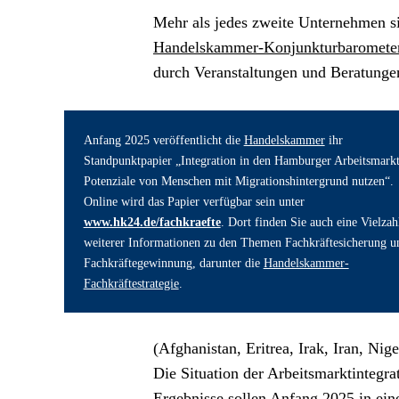
Handelskammer-Konjunkturbaromete
durch Veranstaltungen und Beratungen 
Anfang 2025 veröffentlicht die 
Handelskammer
 ihr 
Standpunktpapier „Integration in den Hamburger Arbeitsmarkt.
Potenziale von Menschen mit Migrationshintergrund nutzen“. 
Online wird das Papier verfügbar sein unter 
www.hk24.de/fachkraefte
. Dort finden Sie auch eine Vielzahl
weiterer Informationen zu den Themen Fachkräftesicherung un
Fachkräftegewinnung, darunter die 
Handelskammer-
Fachkräftestrategie
.
(Afghanistan, Eritrea, Irak, Iran, Nige
Die Situation der Arbeitsmarktintegr
Ergebnisse sollen Anfang 2025 in ein