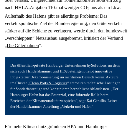
oder verlässt. Umgerechnet auf Tonnenkilometer stößt ein Zug 
nach HHLA-Angaben 110-mal weniger CO
 aus als ein Lkw. 
2
Außerhalb des Hafens gibt es allerdings Probleme: Das 
verkehrspolitische Ziel der Bundesregierung, den Güterverkehr 
stärker auf die Schiene zu verlagern, werde durch den bundesweit 
„verschleppten“ Netzausbau ausgebremst, kritisiert der Verband 
„
Die Güterbahnen
“.
Das öffentlich-­private Hamburger Unternehmen ­
hySolutions
, an dem 
sich auch 
Handelskammer 
und 
HPA
 beteiligen, treibt innovative 
Projekte zur Dekarbonisierung im maritimen Bereich voran. Akteure 
im Cluster „
Clean Ports & Logistics
“ erarbeiten technische Lösungen 
für Sonderfahrzeuge und konzipieren betrieblicheAbläufe neu. „Der 
Hamburger Hafen hat das Potenzial, eine führende Rolle beim 
Erreichen der Klimaneutralität zu spielen“, sagt Kai Gerullis, Leiter 
der Handelskammer-Abteilung „Verkehr und Hafen“.
Für mehr Klimaschutz gründeten HPA und Hamburger 