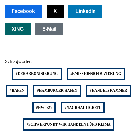
Facebook
X
LinkedIn
XING
E-Mail
Schlagwörter:
#DEKARBONISIERUNG
#EMISSIONSREDUZIERUNG
#HAFEN
#HAMBURGER HAFEN
#HANDELSKAMMER
#HW 1/25
#NACHHALTIGKEIT
#SCHWERPUNKT WIR HANDELN FÜRS KLIMA