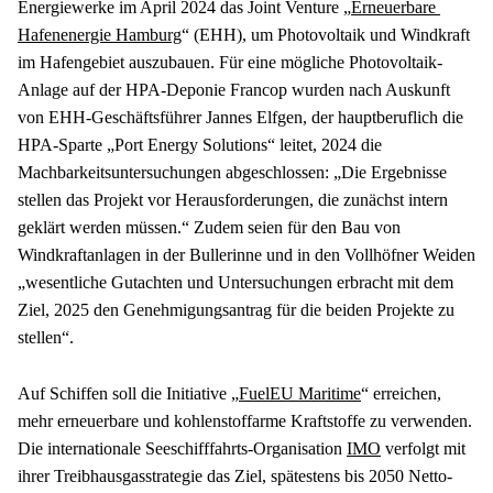
Energiewerke im April 2024 das Joint Venture „
Erneuerbare 
Hafenenergie Hamburg
“ (EHH), um Photovoltaik und Windkraft 
im Hafengebiet auszubauen. Für eine mögliche Photovoltaik-
Anlage auf der HPA-Deponie Francop wurden nach Auskunft 
von EHH-Geschäftsführer Jannes Elfgen, der hauptberuflich die 
HPA-Sparte „Port Energy Solutions“ leitet, 2024 die 
Machbarkeitsuntersuchungen abgeschlossen: „Die Ergebnisse 
stellen das Projekt vor Herausforderungen, die zunächst intern 
geklärt werden müssen.“ Zudem seien für den Bau von 
Windkraftanlagen in der Bullerinne und in den Vollhöfner Weiden 
„wesentliche Gutachten und Untersuchungen erbracht mit dem 
Ziel, 2025 den Genehmigungsantrag für die beiden Projekte zu 
stellen“.
Auf Schiffen soll die Initiative „
FuelEU Maritime
“ erreichen, 
mehr erneuerbare und kohlenstoffarme Kraftstoffe zu verwenden. 
Die internationale Seeschifffahrts-Organisation 
IMO
 verfolgt mit 
ihrer Treibhausgasstrategie das Ziel, spätestens bis 2050 Netto-