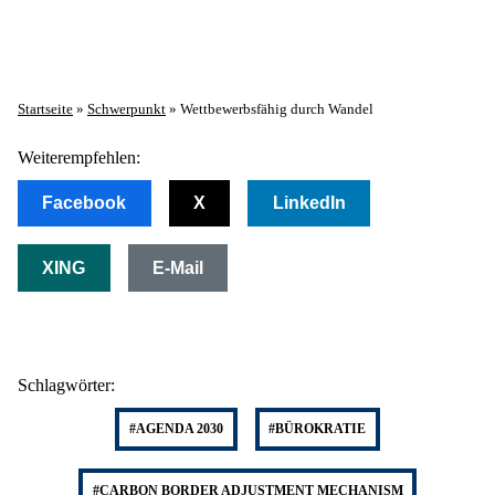
Startseite
»
Schwerpunkt
»
Wettbewerbsfähig durch Wandel
Weiterempfehlen:
Facebook
X
LinkedIn
XING
E-Mail
Schlagwörter:
#AGENDA 2030
#BÜROKRATIE
#CARBON BORDER ADJUSTMENT MECHANISM