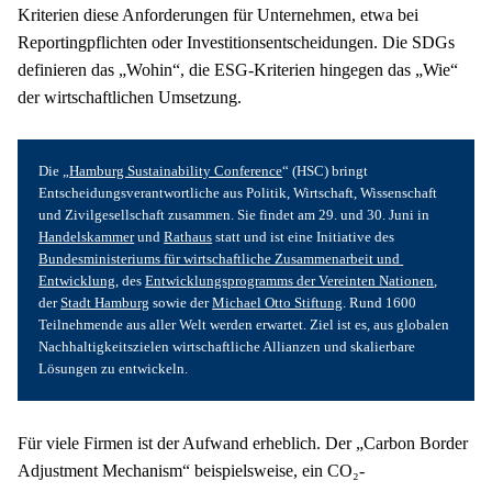
Kriterien diese Anforderungen für Unternehmen, etwa bei 
Reportingpflichten oder Investitionsentscheidungen. Die SDGs 
definieren das „Wohin“, die ESG-Kriterien hingegen das „Wie“ 
der wirtschaftlichen Umsetzung.
Die „
Hamburg Sustainability Conference
“ (HSC) bringt 
Entscheidungsverantwortliche aus Politik, Wirtschaft, Wissenschaft 
und Zivilgesellschaft zusammen. Sie findet am 29. und 30. Juni in 
Handelskammer
 und 
Rathaus
 statt und ist eine Initiative des 
Bundesministeriums für wirtschaftliche Zusammenarbeit und 
Entwicklung
, des 
Entwicklungsprogramms der Vereinten Nationen
, 
der 
Stadt Hamburg
 sowie der 
Michael Otto Stiftung
. Rund 1600 
Teilnehmende aus aller Welt werden erwartet. Ziel ist es, aus globalen 
Nachhaltigkeitszielen wirtschaftliche Allianzen und skalierbare 
Lösungen zu entwickeln.
Für viele Firmen ist der Aufwand erheblich. Der „Carbon Border 
Adjustment Mechanism“ beispielsweise, ein CO₂-