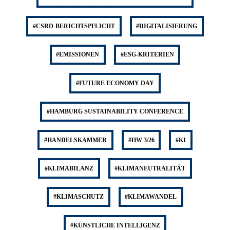
#CSRD-BERICHTSPFLICHT
#DIGITALISIERUNG
#EMISSIONEN
#ESG-KRITERIEN
#FUTURE ECONOMY DAY
#HAMBURG SUSTAINABILITY CONFERENCE
#HANDELSKAMMER
#HW 3/26
#KI
#KLIMABILANZ
#KLIMANEUTRALITÄT
#KLIMASCHUTZ
#KLIMAWANDEL
#KÜNSTLICHE INTELLIGENZ