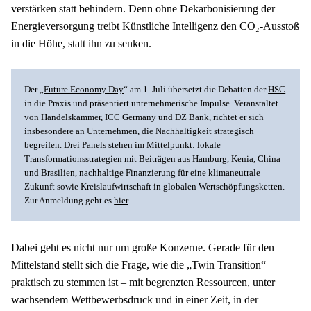
verstärken statt behindern. Denn ohne Dekarbonisierung der 
Energieversorgung treibt Künstliche Intelligenz den CO₂-Ausstoß 
in die Höhe, statt ihn zu senken.
Der „
Future Economy Day
“ am 1. Juli übersetzt die Debatten der 
HSC
in die Praxis und präsentiert unternehmerische Impulse. Veranstaltet 
von 
Handelskammer
, 
ICC Germany
 und 
DZ Bank
, richtet er sich 
insbesondere an Unternehmen, die Nachhaltigkeit strategisch 
begreifen. Drei Panels stehen im Mittelpunkt: lokale 
Transformationsstrategien mit Beiträgen aus Hamburg, Kenia, China 
und Brasilien, nachhaltige Finanzierung für eine klimaneutrale 
Zukunft sowie Kreislaufwirtschaft in globalen Wertschöpfungsketten. 
Zur Anmeldung geht es 
hier
.
Dabei geht es nicht nur um große Konzerne. Gerade für den 
Mittelstand stellt sich die Frage, wie die „Twin Transition“ 
praktisch zu stemmen ist – mit begrenzten Ressourcen, unter 
wachsendem Wettbewerbsdruck und in einer Zeit, in der 