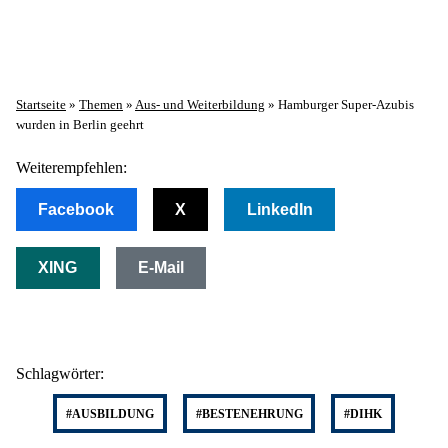
Startseite
»
Themen
»
Aus- und Weiterbildung
»
Hamburger Super-Azubis
wurden in Berlin geehrt
Weiterempfehlen:
Facebook
X
LinkedIn
XING
E-Mail
Schlagwörter:
#AUSBILDUNG
#BESTENEHRUNG
#DIHK