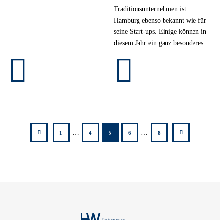
Traditionsunternehmen ist
Hamburg ebenso bekannt wie für
seine Start-ups. Einige können in
diesem Jahr ein ganz besonderes …
zutück
weiter
…
…
1
4
5
6
8