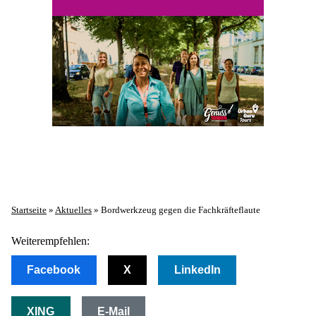
Startseite
»
Aktuelles
»
Bordwerkzeug gegen die Fachkräfteflaute
Weiterempfehlen:
Facebook
X
LinkedIn
XING
E-Mail