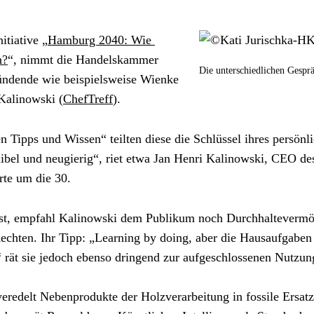
itiative „
Hamburg 2040: Wie 
n?
“, nimmt die Handelskammer 
Die unterschiedlichen Gesprä
ündende wie beispielsweise Wienke 
Kalinowski (
ChefTreff
).
n Tipps und Wissen“ teilten diese die Schlüssel ihres persönli
xibel und neugierig“, riet etwa Jan Henri Kalinowski, CEO de
rte um die 30.
 ist, empfahl Kalinowski dem Publikum noch Durchhaltevermög
echten. Ihr Tipp: „Learning by doing, aber die Hausaufgaben
“ rät sie jedoch ebenso dringend zur aufgeschlossenen Nutzu
redelt Nebenprodukte der Holzverarbeitung in fossile Ersatz