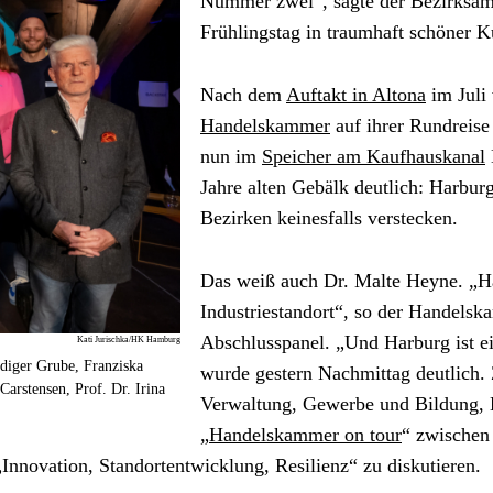
Nummer zwei“, sagte der Bezirksamt
Frühlingstag in traumhaft schöner Ku
Nach dem 
Auftakt in Altona
Handelskammer
 auf ihrer Rundreis
nun im 
Speicher am Kaufhauskanal
Jahre alten Gebälk deutlich: Harburg
Bezirken keinesfalls verstecken.
Das weiß auch Dr. Malte Heyne. „Ha
Industriestandort“, so der Handelsk
Abschlusspanel. „Und Harburg ist ei
Kati Jurischka/HK Hamburg
üdiger Grube, Franziska
wurde gestern Nachmittag deutlich. Z
arstensen, Prof. Dr. Irina
Verwaltung, Gewerbe und Bildung, Ku
„
Handelskammer on tour
“ zwischen
Innovation, Standortentwicklung, Resilienz“ zu diskutieren.