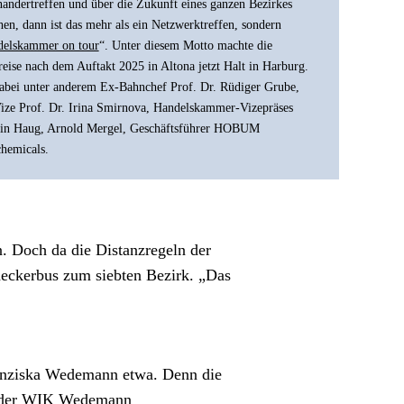
nandertreffen und über die Zukunft eines ganzen Bezirkes 
hen, dann ist das mehr als ein Netzwerktreffen, sondern 
elskammer on tour
“. Unter diesem Motto machte die 
eise nach dem Auftakt 2025 in Altona jetzt Halt in Harburg. 
abei unter anderem Ex-Bahnchef Prof. Dr. Rüdiger Grube, 
ze Prof. Dr. Irina Smirnova, Handelskammer-Vizepräses 
in Haug, Arnold Mergel, Geschäftsführer HOBUM 
hemicals.
 Doch da die Distanzregeln der 
eckerbus zum siebten Bezirk. „Das 
ranziska Wedemann etwa. Denn die 
n der WIK Wedemann 