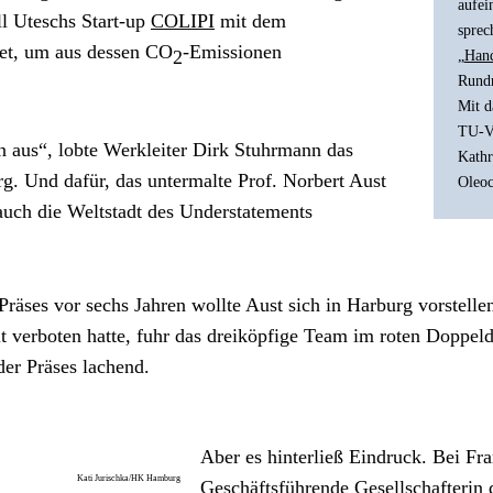
aufei
 Uteschs Start-up 
COLIPI
 mit dem 
sprec
et, um aus dessen CO
-Emissionen 
2
„
Hand
Rundr
Mit d
TU-Vi
n aus“, lobte Werkleiter Dirk Stuhrmann das 
Kathr
g. Und dafür, das untermalte Prof. Norbert Aust 
Oleoc
uch die Weltstadt des Understatements 
es vor sechs Jahren wollte Aust sich in Harburg vorstellen.
 verboten hatte, fuhr das dreiköpfige Team im roten Doppeld
 der Präses lachend.
Aber es hinterließ Eindruck. Bei F
Kati Jurischka/HK Hamburg
Geschäftsführende Gesellschafteri