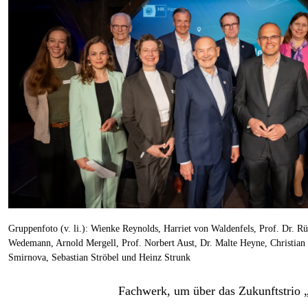
Gruppenfoto (v. li.): Wienke Reynolds, Harriet von Waldenfels, Prof. Dr. R
Wedemann, Arnold Mergell, Prof. Norbert Aust, Dr. Malte Heyne, Christian C
Smirnova, Sebastian Ströbel und Heinz Strunk
Fachwerk, um über das Zukunftstrio „