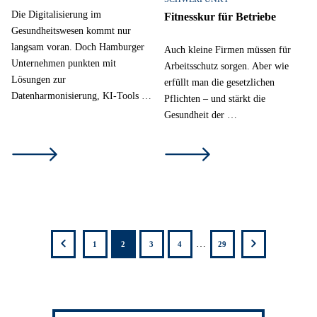
Die Digitalisierung im
Fitnesskur für Betriebe
Gesundheitswesen kommt nur
langsam voran. Doch Hamburger
Auch kleine Firmen müssen für
Unternehmen punkten mit
Arbeitsschutz sorgen. Aber wie
Lösungen zur
erfüllt man die gesetzlichen
Datenharmonisierung, KI-Tools …
Pflichten – und stärkt die
Gesundheit der …
12
13
14
15
16
17
18
19
20
zutück
weiter
…
1
2
3
4
29