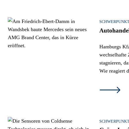
SCHWERPUNK
Autohandel 
Hamburgs Kfz
wechselhafte 
stagnieren, d
Wie reagiert 
SCHWERPUNK