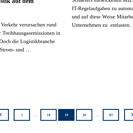
stik auf dem
 Verkehr verursachen rund
r Treibhausgasemissionen in
Doch die Logistikbranche
n Strom- und …
25
26
27
28
29
30
31
32
33
zutück
…
…
1
18
19
20
83