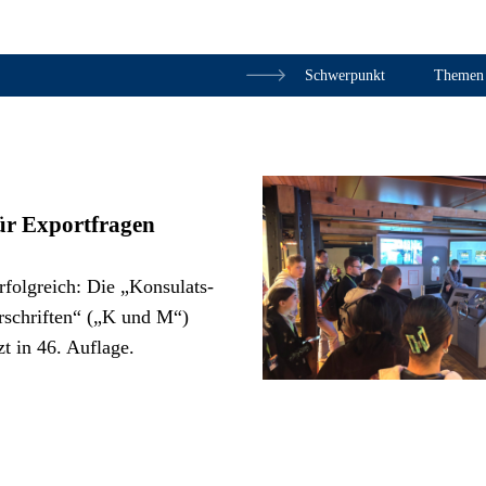
Schwerpunkt
Themen
Zum Inhalt springen
für Exportfragen
rfolgreich: Die „Konsulats-
schriften“ („K und M“)
zt in 46. Auflage.